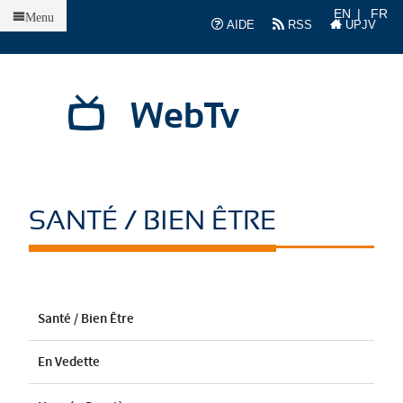
Accueil
EN
FR
Menu
AIDE
RSS
UPJV
WebTv
SANTÉ / BIEN ÊTRE
Santé / Bien Être
En Vedette