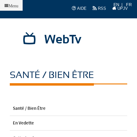
Accueil
EN
FR
Menu
AIDE
RSS
UPJV
WebTv
SANTÉ / BIEN ÊTRE
Santé / Bien Être
En Vedette