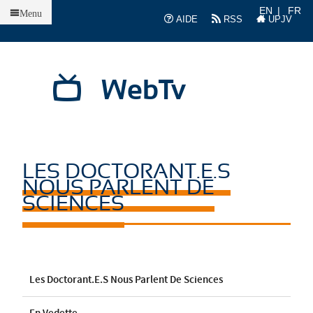
Accueil
EN
FR
Menu
AIDE
RSS
UPJV
WebTv
LES DOCTORANT.E.S
NOUS PARLENT DE
SCIENCES
Les Doctorant.e.s Nous Parlent De Sciences