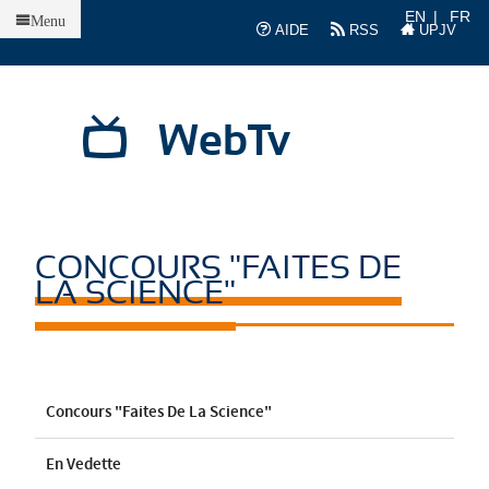
Accueil
EN
FR
Menu
AIDE
RSS
UPJV
WebTv
CONCOURS "FAITES DE
LA SCIENCE"
Concours "Faites De La Science"
En Vedette