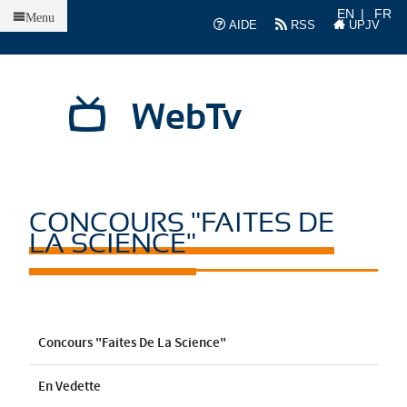
Accueil
EN
FR
Menu
AIDE
RSS
UPJV
WebTv
CONCOURS "FAITES DE
LA SCIENCE"
Concours "Faites De La Science"
En Vedette