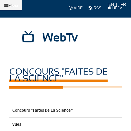
Accueil
EN
FR
Menu
AIDE
RSS
UPJV
WebTv
CONCOURS "FAITES DE
LA SCIENCE"
Concours "Faites De La Science"
Vues