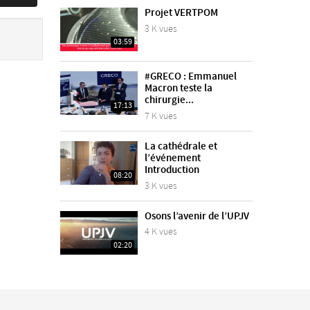
Projet VERTPOM
3 K vues
03:59
#GRECO : Emmanuel
Macron teste la
chirurgie...
17:13
7 K vues
La cathédrale et
l’événement
Introduction
08:20
3 K vues
Osons l’avenir de l’UPJV
4 K vues
02:20