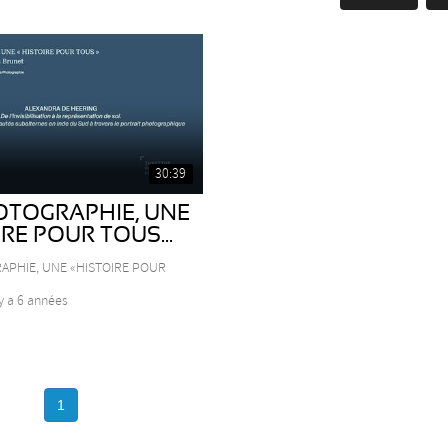
30:39
OTOGRAPHIE, UNE
RE POUR TOUS...
APHIE, UNE «HISTOIRE POUR
 y a 6 années
1