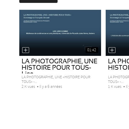
01:42
LA PHOTOGRAPHIE, UNE
LA PH
HISTOIRE POUR TOUS-
HISTOI
Lise...
LA PHOTOGRAPHIE, UNE «HISTOIRE POUR
LA PHOTOGR
TOUS» -...
TOUS» -...
2 K vues
Il y a 6 années
1 K vues
Il