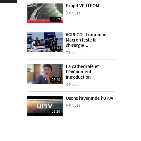
Projet VERTPOM
3 K vues
03:59
#GRECO : Emmanuel
Macron teste la
chirurgie...
17:13
7 K vues
La cathédrale et
l’événement
Introduction
08:20
3 K vues
Osons l’avenir de l’UPJV
4 K vues
02:20