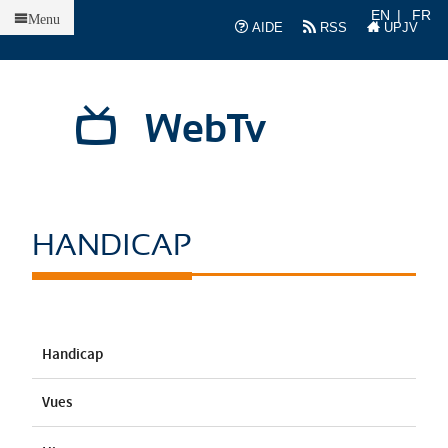
Accueil
EN
FR
Menu
AIDE
RSS
UPJV
WebTv
HANDICAP
Handicap
Vues