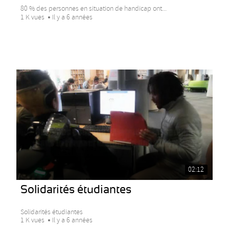
80 % des personnes en situation de handicap ont...
1 K vues
Il y a 6 années
02:12
Solidarités étudiantes
Solidarités étudiantes
1 K vues
Il y a 6 années