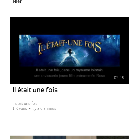
Hier
02:46
Il était une fois
Il était une fois
1 K vues
Il y a 6 années