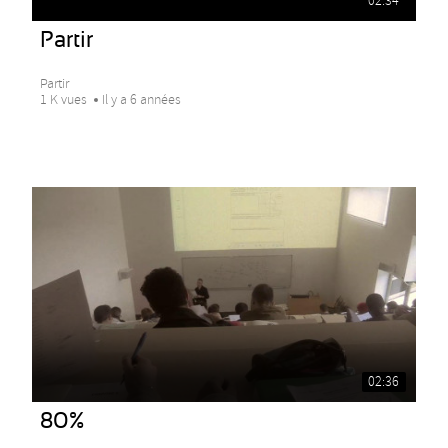
02:34
Partir
Partir
1 K vues
Il y a 6 années
02:36
80%