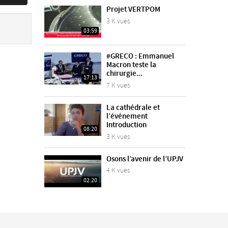
Projet VERTPOM
3 K vues
03:59
#GRECO : Emmanuel
Macron teste la
chirurgie...
17:13
7 K vues
La cathédrale et
l’événement
Introduction
08:20
3 K vues
Osons l’avenir de l’UPJV
4 K vues
02:20