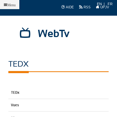
Accueil
EN
FR
Menu
AIDE
RSS
UPJV
WebTv
TEDX
TEDx
Vues