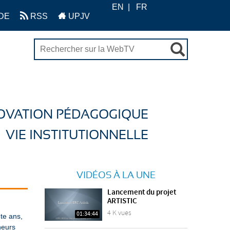
EN
FR
DE
RSS
UPJV
OVATION PÉDAGOGIQUE
VIE INSTITUTIONNELLE
VIDÉOS À LA UNE
Lancement du projet
ARTISTIC
4 K vues
01:34:44
te ans,
heurs