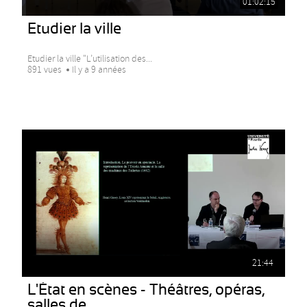
01:02:15
Etudier la ville
Etudier la ville "L’utilisation des...
891 vues
Il y a 9 années
21:44
L'État en scènes - Théâtres, opéras,
salles de...