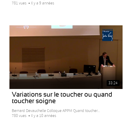
781 vues
Il y a 9 années
33:24
Variations sur le toucher ou quand
toucher soigne
Bernard Devauchelle Colloque APPM Quand toucher...
780 vues
Il y a 10 années