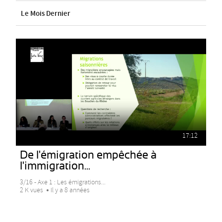
Le Mois Dernier
17:12
De l'émigration empêchée à
l'immigration...
3/16 - Axe 1 : Les émigrations...
2 K vues
Il y a 8 années