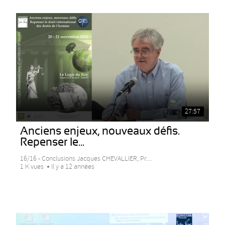
27:57
Anciens enjeux, nouveaux défis.
Repenser le...
16/16 - Conclusions Jacques CHEVALLIER, Pr....
1 K vues
Il y a 12 années