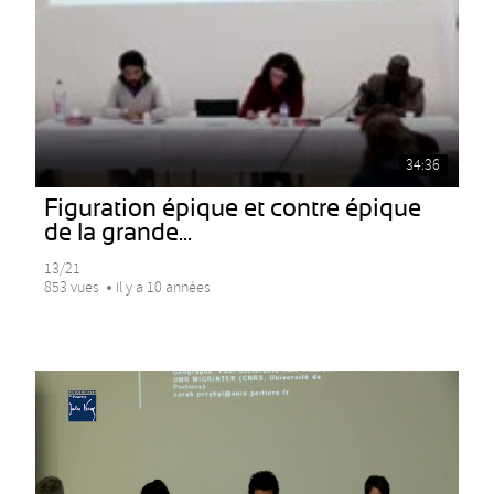
34:36
Figuration épique et contre épique
de la grande...
13/21
853 vues
Il y a 10 années