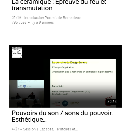
La céramique : Épreuve du feu et
transmutation...
01/16 - Introduction Portrait de Bernadette...
795 vues
Il y a 9 années
30:58
Pouvoirs du son / sons du pouvoir.
Esthétique...
4/37 – Session 1 Espaces, Territoires et...