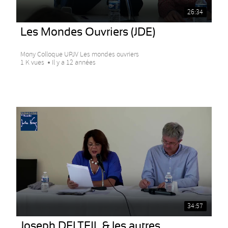
26:34
Les Mondes Ouvriers (JDE)
Mony Colloque UPJV Les mondes ouvriers
1 K vues
Il y a 12 années
34:57
Joseph DELTEIL & les autres