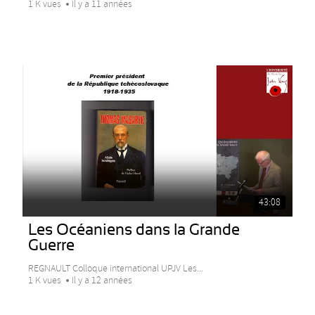
1 K vues
Il y a 11 années
43:08
Les Océaniens dans la Grande
Guerre
REGNAULT Colloque international UPJV Les...
1 K vues
Il y a 12 années