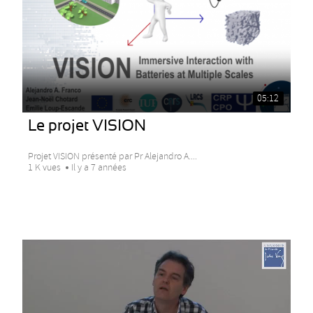
05:12
Le projet VISION
Projet VISION présenté par Pr Alejandro A....
1 K vues
Il y a 7 années