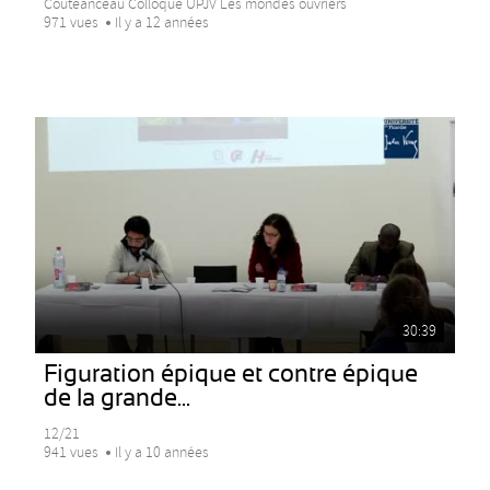
Couteanceau Colloque UPJV Les mondes ouvriers
971 vues
Il y a 12 années
30:39
Figuration épique et contre épique
de la grande...
12/21
941 vues
Il y a 10 années