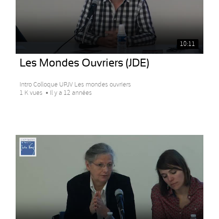
10:11
Les Mondes Ouvriers (JDE)
Intro Colloque UPJV Les mondes ouvriers
1 K vues
Il y a 12 années