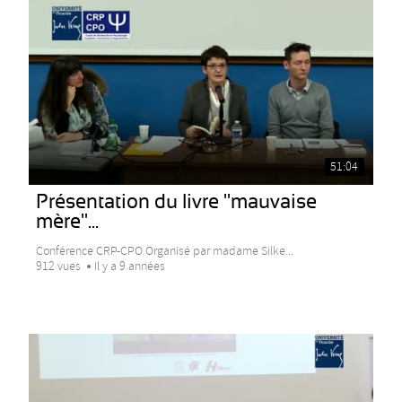
51:04
Présentation du livre "mauvaise
mère"...
Conférence CRP-CPO Organisé par madame Silke...
912 vues
Il y a 9 années