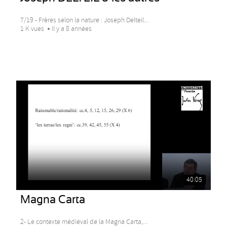
7/19 - Frères selon la nature : Joseph Delteil...
1 K vues
Il y a 8 années
40:05
Magna Carta
2- Le contexte médiéval de la Magna Carta,...