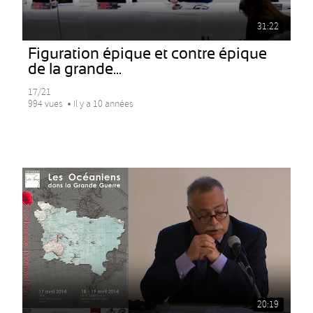
31:22
Figuration épique et contre épique
de la grande...
17/21
994 vues
Il y a 10 années
20:19