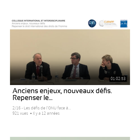
01:02:53
Anciens enjeux, nouveaux défis.
Repenser le...
2/16 - Les défis de l'ONU face à...
921 vues
Il y a 12 années