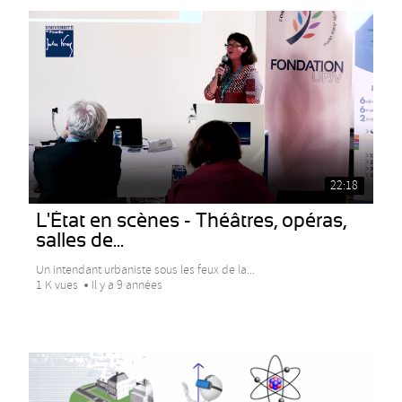
22:18
L'État en scènes - Théâtres, opéras,
salles de...
Un intendant urbaniste sous les feux de la...
1 K vues
Il y a 9 années