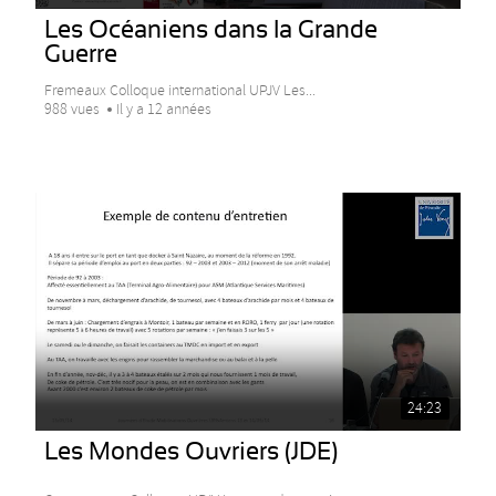
Les Océaniens dans la Grande
Guerre
Fremeaux Colloque international UPJV Les...
988 vues
Il y a 12 années
24:23
Les Mondes Ouvriers (JDE)