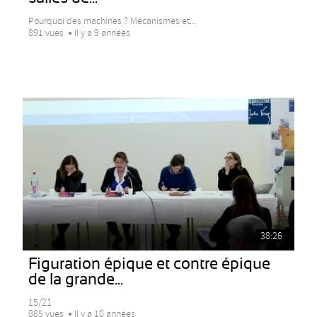
Pourquoi des machines ? Mécanismes et...
891 vues
Il y a 9 années
38:26
Figuration épique et contre épique
de la grande...
15/21
885 vues
Il y a 10 années