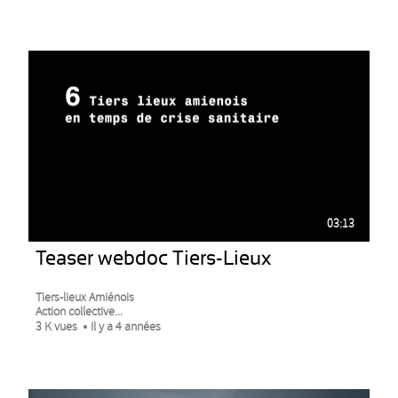
03:13
Teaser webdoc Tiers-Lieux
Tiers-lieux Amiénois
Action collective...
3 K vues
Il y a 4 années