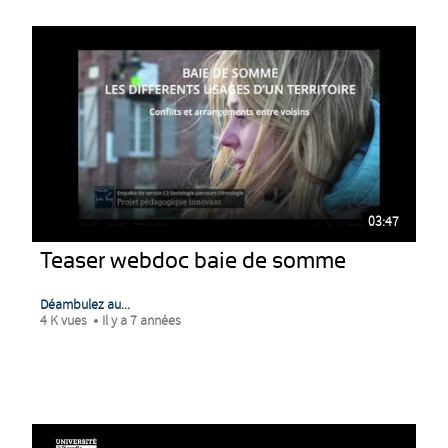
03:47
Teaser webdoc baie de somme
Déambulez au...
4 K vues
Il y a 7 années