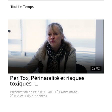
Tout Le Temps
13:02
PériTox, Périnatalité et risques
toxiques -...
Présentation de PERITOX - UMR-I 01 Unité mixte...
20 K vues
Il y a 7 années