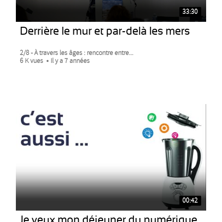
33:30
Derrière le mur et par-delà les mers
2/8 - À travers les âges : rencontre entre...
6 K vues
Il y a 7 années
00:42
Je veux mon déjeuner du numérique