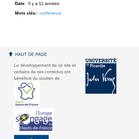
Date
: Il y a 11 années
Mots clés:
conférence
a
a
HAUT DE PAGE
Le développement de ce site et
certains de ses contenus ont
v
v
bénéficié du soutien de :
i
i