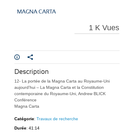
i
i
MAGNA CARTA
1 K Vues
r
r
Description
e
e
12- La portée de la Magna Carta au Royaume-Uni
aujourd’hui – La Magna Carta et la Constitution
contemporaine du Royaume-Uni, Andrew BLICK
Conférence
Magna Carta
Catégorie
:
Travaux de recherche
l
l
Durée
: 41:14