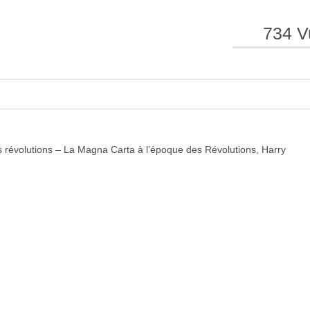
734 V
e
e
l
l
s révolutions – La Magna Carta à l’époque des Révolutions, Harry
a
a