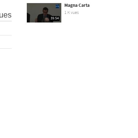
Magna Carta
1 K vues
ues
39:54