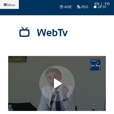
Accueil
EN
FR
Menu
AIDE
RSS
UPJV
WebTv
L
L