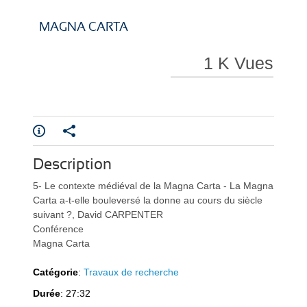
i
i
MAGNA CARTA
1 K Vues
r
r
Description
e
e
5- Le contexte médiéval de la Magna Carta - La Magna
Carta a-t-elle bouleversé la donne au cours du siècle
suivant ?, David CARPENTER
Conférence
Magna Carta
Catégorie
:
Travaux de recherche
l
l
Durée
: 27:32