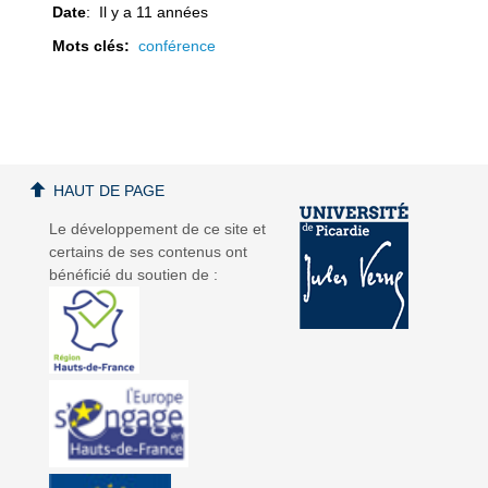
Date
: Il y a 11 années
Mots clés:
conférence
a
a
HAUT DE PAGE
Le développement de ce site et
certains de ses contenus ont
v
v
bénéficié du soutien de :
i
i