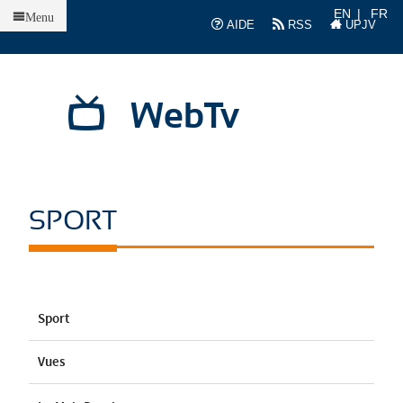
Accueil
EN
FR
Menu
AIDE
RSS
UPJV
WebTv
SPORT
Sport
Vues