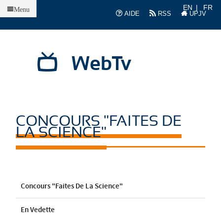
Accueil
EN
FR
Menu
AIDE
RSS
UPJV
WebTv
CONCOURS "FAITES DE
LA SCIENCE"
Concours "Faites De La Science"
En Vedette