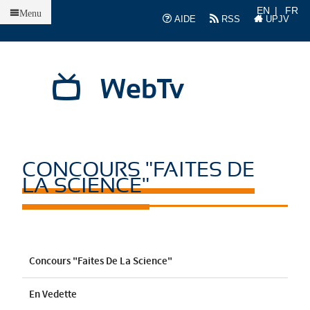
Accueil
EN
FR
Menu
AIDE
RSS
UPJV
WebTv
CONCOURS "FAITES DE
LA SCIENCE"
Concours "Faites De La Science"
En Vedette