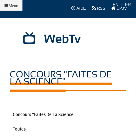
Accueil
EN
FR
Menu
AIDE
RSS
UPJV
WebTv
CONCOURS "FAITES DE
LA SCIENCE"
Concours "Faites De La Science"
Toutes