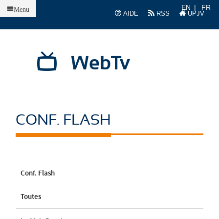
Accueil
EN
FR
Menu
AIDE
RSS
UPJV
WebTv
CONF. FLASH
Conf. Flash
Toutes