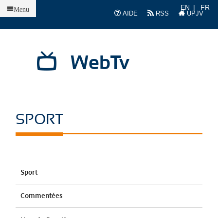
Accueil
EN
FR
Menu
AIDE
RSS
UPJV
WebTv
SPORT
Sport
Commentées