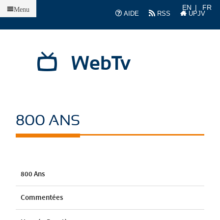
Accueil
EN
FR
Menu
AIDE
RSS
UPJV
WebTv
800 ANS
800 Ans
Commentées