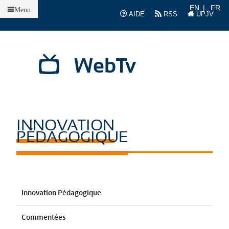
Accueil
EN
FR
Menu
AIDE
RSS
UPJV
WebTv
INNOVATION
PÉDAGOGIQUE
Innovation Pédagogique
Commentées