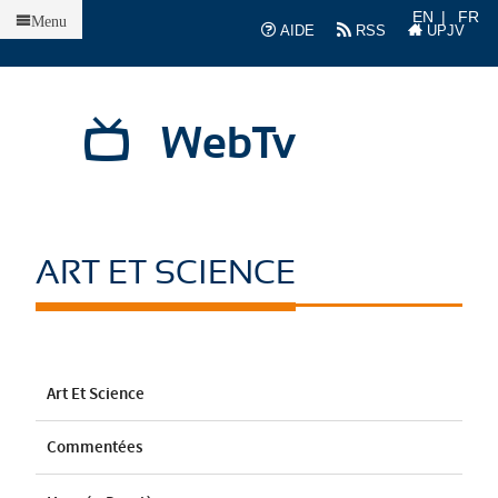
Accueil
EN
FR
Menu
AIDE
RSS
UPJV
WebTv
ART ET SCIENCE
Art Et Science
Commentées