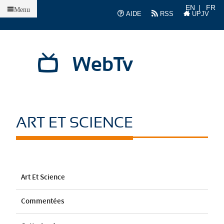
Accueil
EN
FR
Menu
AIDE
RSS
UPJV
WebTv
ART ET SCIENCE
Art Et Science
Commentées