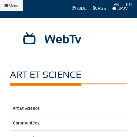
Accueil
EN
FR
Menu
AIDE
RSS
UPJV
WebTv
ART ET SCIENCE
Art Et Science
Commentées