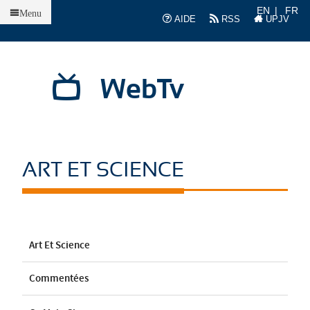
Accueil
EN
FR
Menu
AIDE
RSS
UPJV
WebTv
ART ET SCIENCE
Art Et Science
Commentées