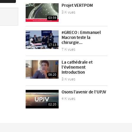
Projet VERTPOM
3 K vues
03:59
#GRECO : Emmanuel
Macron teste la
chirurgie...
17:13
7 K vues
La cathédrale et
l’événement
Introduction
08:20
3 K vues
Osons l’avenir de l’UPJV
4 K vues
02:20