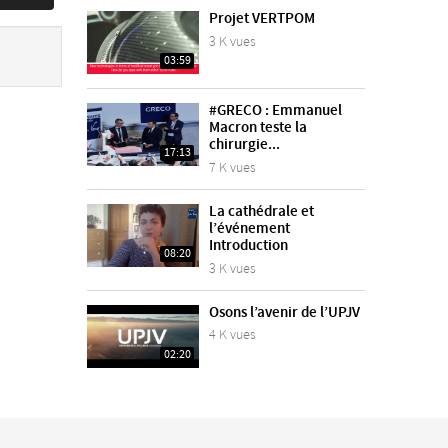
Projet VERTPOM
3 K vues
03:59
#GRECO : Emmanuel
Macron teste la
chirurgie...
17:13
7 K vues
La cathédrale et
l’événement
Introduction
08:20
3 K vues
Osons l’avenir de l’UPJV
4 K vues
02:20