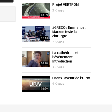
Projet VERTPOM
3 K vues
03:59
#GRECO : Emmanuel
Macron teste la
chirurgie...
17:13
7 K vues
La cathédrale et
l’événement
Introduction
08:20
3 K vues
Osons l’avenir de l’UPJV
4 K vues
02:20