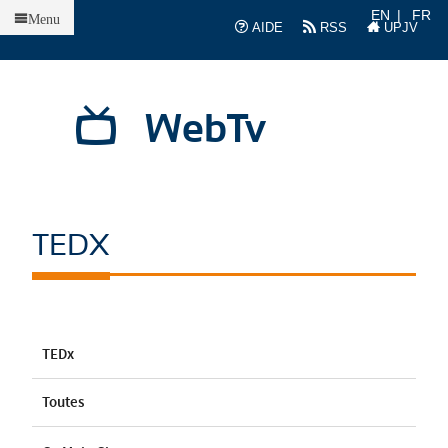
Accueil
EN
FR
Menu
AIDE
RSS
UPJV
WebTv
TEDX
TEDx
Toutes