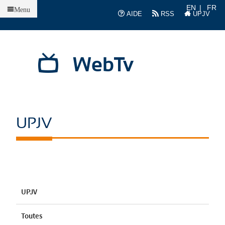
Accueil
EN
FR
Menu
AIDE
RSS
UPJV
WebTv
UPJV
UPJV
Toutes