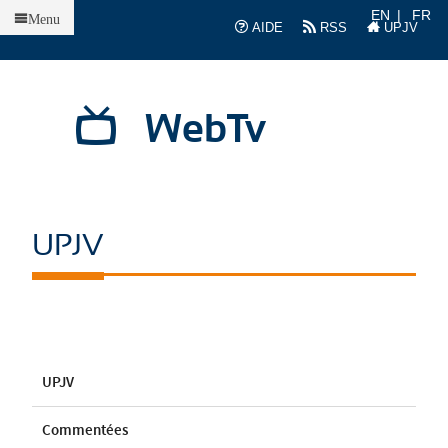
Accueil
EN
FR
Menu
AIDE
RSS
UPJV
WebTv
UPJV
UPJV
Commentées