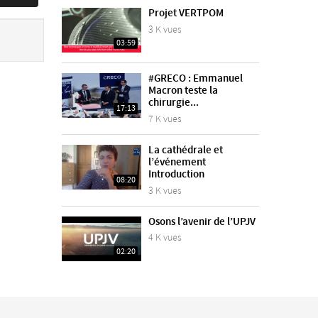
Projet VERTPOM
3 K vues
03:59
#GRECO : Emmanuel
Macron teste la
chirurgie...
17:13
7 K vues
La cathédrale et
l’événement
Introduction
08:20
3 K vues
Osons l’avenir de l’UPJV
4 K vues
02:20