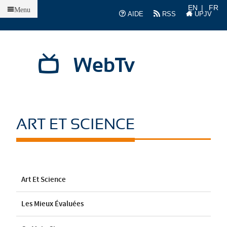
Accueil
EN
FR
Menu
AIDE
RSS
UPJV
WebTv
ART ET SCIENCE
Art Et Science
Les Mieux Évaluées