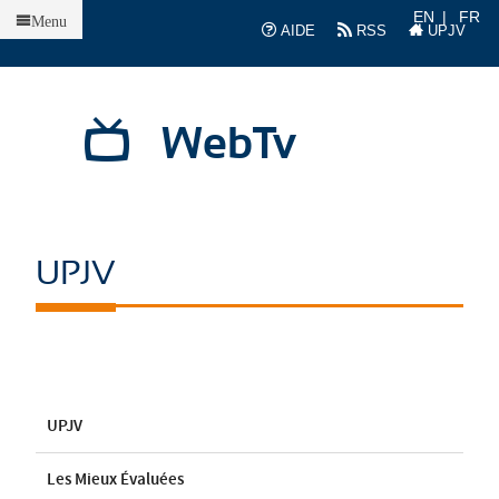
Accueil
EN
FR
Menu
AIDE
RSS
UPJV
WebTv
UPJV
UPJV
Les Mieux Évaluées