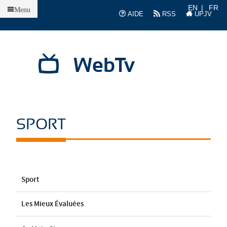
Accueil
EN
FR
Menu
AIDE
RSS
UPJV
WebTv
SPORT
Sport
Les Mieux Évaluées