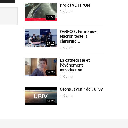
Projet VERTPOM
3 K vues
03:59
#GRECO : Emmanuel
Macron teste la
chirurgie...
17:13
7 K vues
La cathédrale et
l’événement
Introduction
08:20
3 K vues
Osons l’avenir de l’UPJV
4 K vues
02:20