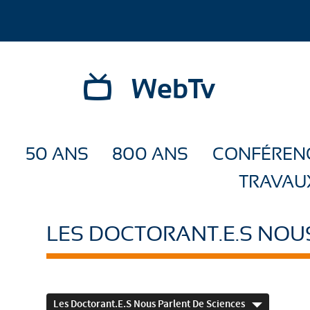
WebTv
50 ANS
800 ANS
CONFÉREN
TRAVAU
LES DOCTORANT.E.S NOU
Les Doctorant.e.s Nous Parlent De Sciences