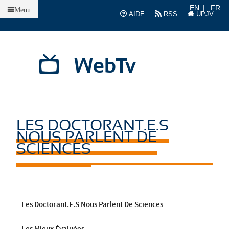
Accueil
EN
FR
Menu
AIDE
RSS
UPJV
WebTv
LES DOCTORANT.E.S
NOUS PARLENT DE
SCIENCES
Les Doctorant.e.s Nous Parlent De Sciences