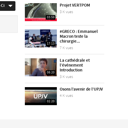
Projet VERTPOM
-Ci
3 K vues
03:59
#GRECO : Emmanuel
Macron teste la
chirurgie...
17:13
7 K vues
La cathédrale et
l’événement
Introduction
08:20
3 K vues
Osons l’avenir de l’UPJV
4 K vues
02:20