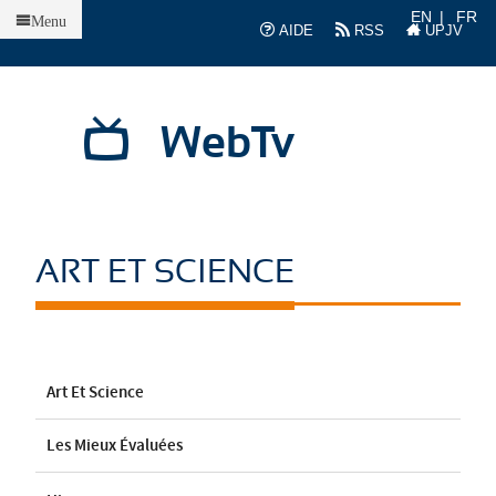
Accueil
EN
FR
Menu
AIDE
RSS
UPJV
WebTv
ART ET SCIENCE
Art Et Science
Les Mieux Évaluées