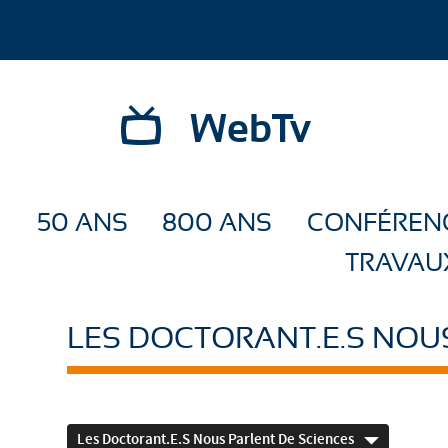
WebTv
50 ANS
800 ANS
CONFÉREN
TRAVAU
LES DOCTORANT.E.S NOU
Les Doctorant.e.s Nous Parlent De Sciences