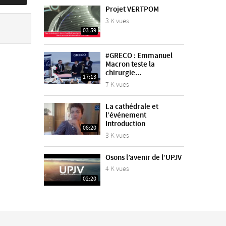
Projet VERTPOM
3 K vues
03:59
#GRECO : Emmanuel
Macron teste la
chirurgie...
17:13
7 K vues
La cathédrale et
l’événement
Introduction
08:20
3 K vues
Osons l’avenir de l’UPJV
4 K vues
02:20