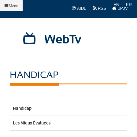
Accueil
EN
FR
Menu
AIDE
RSS
UPJV
WebTv
HANDICAP
Handicap
Les Mieux Évaluées