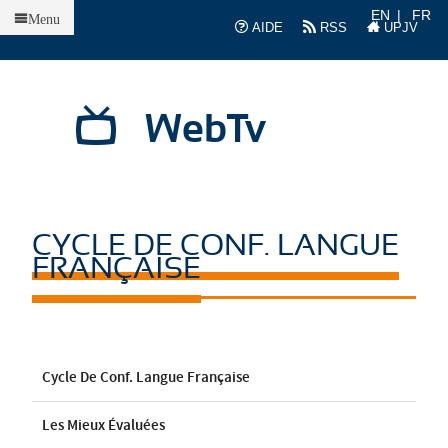
Accueil
EN
FR
Menu
AIDE
RSS
UPJV
WebTv
CYCLE DE CONF. LANGUE
FRANÇAISE
Cycle De Conf. Langue Française
Les Mieux Évaluées