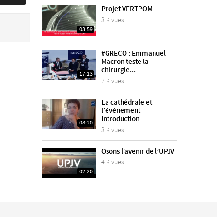
Projet VERTPOM
3 K vues
03:59
#GRECO : Emmanuel
Macron teste la
chirurgie...
17:13
7 K vues
La cathédrale et
l’événement
Introduction
08:20
3 K vues
Osons l’avenir de l’UPJV
4 K vues
02:20