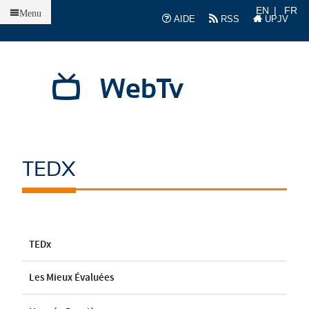
Accueil
EN
FR
Menu
AIDE
RSS
UPJV
WebTv
TEDX
TEDx
Les Mieux Évaluées