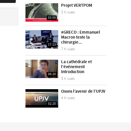
Projet VERTPOM
3 K vues
03:59
#GRECO : Emmanuel
Macron teste la
chirurgie...
17:13
7 K vues
La cathédrale et
l’événement
Introduction
08:20
3 K vues
Osons l’avenir de l’UPJV
4 K vues
02:20